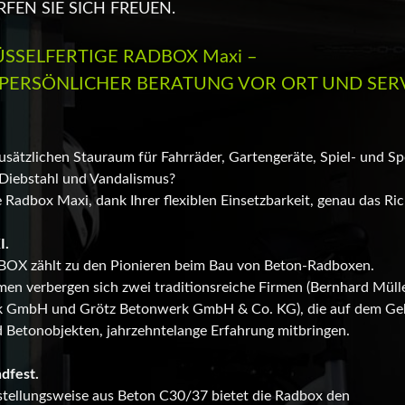
FEN SIE SICH FREUEN.
ÜSSELFERTIGE RADBOX Maxi –
 PERSÖNLICHER BERATUNG VOR ORT UND SER
usätzlichen Stauraum für Fahrräder, Gartengeräte, Spiel- und S
 Diebstahl und Vandalismus?
 Radbox Maxi, dank Ihrer flexiblen Einsetzbarkeit, genau das Rich
I.
OX zählt zu den Pionieren beim Bau von Beton-Radboxen.
en verbergen sich zwei traditionsreiche Firmen (Bernhard Müll
k GmbH und Grötz Betonwerk GmbH & Co. KG), die auf dem Ge
 Betonobjekten, jahrzehntelange Erfahrung mitbringen.
ndfest.
stellungsweise aus Beton C30/37 bietet die Radbox den