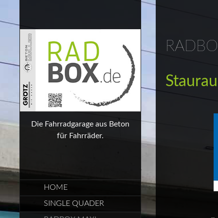
RADBO
Staurau
Die Fahrradgarage aus Beton
für Fahrräder.
SKIP
HOME
TO
CONTENT
SINGLE QUADER