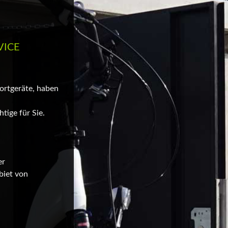
VICE
portgeräte, haben
tige für Sie.
er
biet von