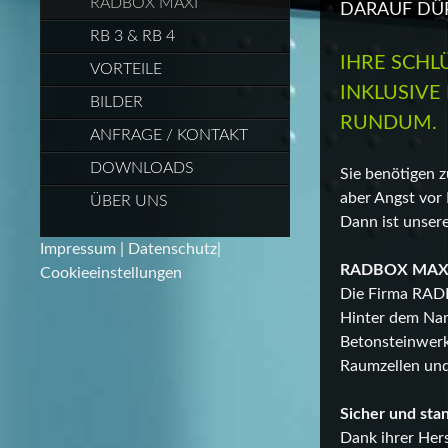
RADBOX MAXI
DARAUF DÜR
RB 3 & RB 4
IHRE SCHL
VORTEILE
INKLUSIVE
BILDER
RUNDUM.
ANFRAGE / KONTAKT
DOWNLOADS
Sie benötigen z
aber Angst vor
ÜBER UNS
Dann ist unsere
Impressum
|
Datenschutz
|
RADBOX MAX
Cookieeinstellungen
Die Firma RADB
Hinter dem Nam
Betonsteinwer
Raumzellen und
Sicher und sta
Dank ihrer Her