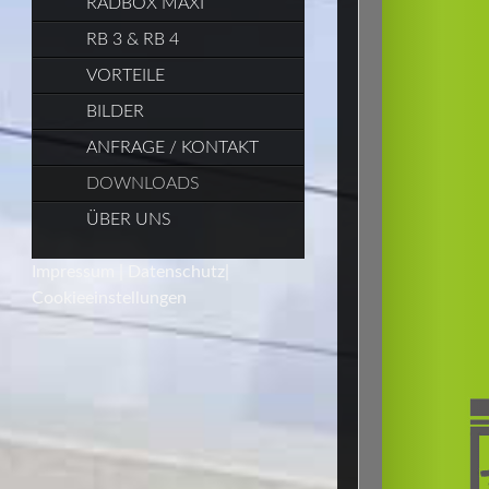
RADBOX MAXI
RB 3 & RB 4
VORTEILE
BILDER
ANFRAGE / KONTAKT
DOWNLOADS
ÜBER UNS
Impressum
|
Datenschutz
|
Cookieeinstellungen